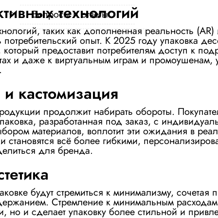
ктивных технологий
Вопросы и ответы
хнологий, таких как дополненная реальность (AR)
 потребительский опыт. К 2025 году упаковка десе
, который предоставит потребителям доступ к по
ептах и даже к виртуальным играм и промоушенам
.
 и кастомизация
родукции продолжит набирать обороты. Покупате
Упаковка, разработанная под заказ, с индивиду
ором материалов, воплотит эти ожидания в реаль
и становятся всё более гибкими, персонализиров
елиться для бренда.
тетика
ковке будут стремиться к минимализму, сочетая п
держанием. Стремление к минимальным расходам 
и, но и сделает упаковку более стильной и привл