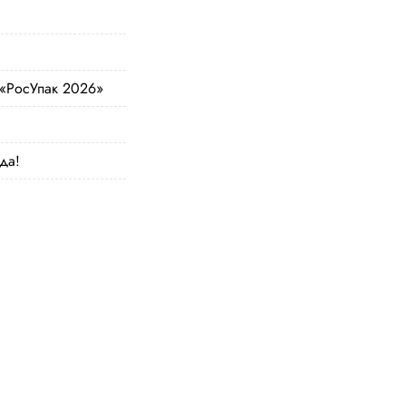
 «РосУпак 2026»
да!