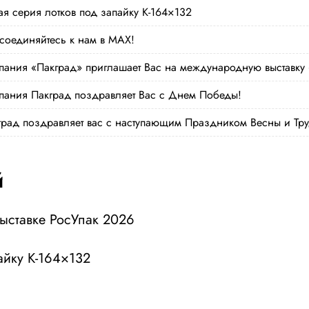
ая серия лотков под запайку К-164×132
соединяйтесь к нам в MAX!
пания «Пакград» приглашает Вас на международную выставку
пания Пакград поздравляет Вас с Днем Победы!
град поздравляет вас с наступающим Праздником Весны и Тру
й
выставке РосУпак 2026
айку К-164×132