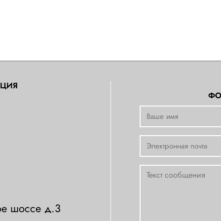
АЦИЯ
ФО
е шоссе д.3