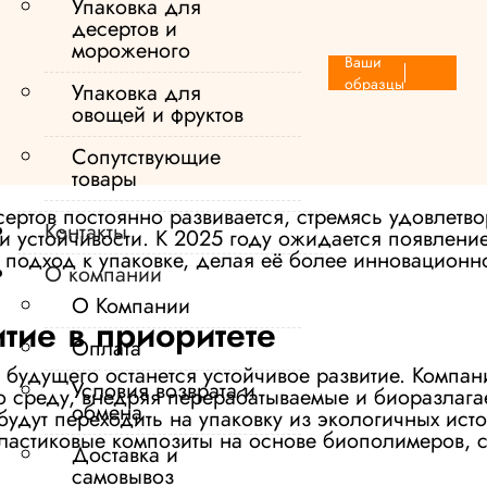
Упаковка для
десертов и
мороженого
Ваши
образцы
Упаковка для
овощей и фруктов
Сопутствующие
товары
ертов постоянно развивается, стремясь удовлетво
Контакты
 и устойчивости. К 2025 году ожидается появлени
т подход к упаковке, делая её более инновацион
О компании
О Компании
тие в приоритете
Оплата
будущего останется устойчивое развитие. Компани
Условия возврата и
 среду, внедряя перерабатываемые и биоразлага
обмена
удут переходить на упаковку из экологичных исто
пластиковые композиты на основе биополимеров,
Доставка и
самовывоз