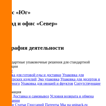
Офис «Юг»
Склад и офис «Север»
География деятельности
Открыть в Яндекс.Картах
API
Условия использования
Слои
Нестандартные упаковочные решения для стандартной
продукции
Каталог
Упаковка для готовой еды и доставки
Упаковка для
кондитерских изделий
Эко упаковка
Упаковка для десертов и
мороженого
Упаковка для овощей и фруктов
Сопутствующие
товары
Информация
Оплата
Доставка и самовывоз
Условия возврата и обмена
О компании
Новости
Статьи
Глоссарий
Патенты
Мы на unipack.ru