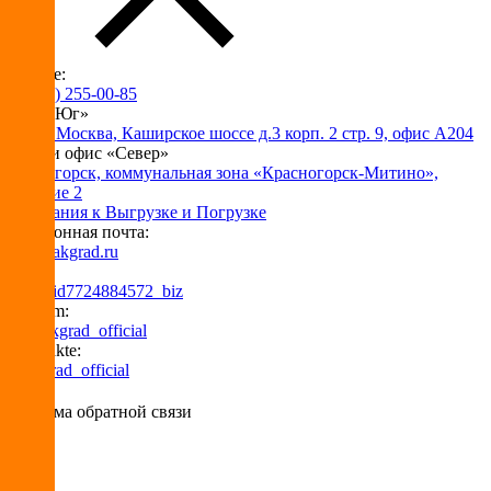
Звоните:
+7 (495) 255-00-85
Офис «Юг»
115230 Москва, Каширское шоссе д.3 корп. 2 стр. 9, офис А204
Склад и офис «Север»
Красногорск, коммунальная зона «Красногорск-Митино»,
владение 2
Требования к Выгрузке и Погрузке
Электронная почта:
info@pakgrad.ru
Max:
max.ru/id7724884572_biz
Telegram:
t.me/pakgrad_official
VKontakte:
@pakgrad_official
Форма обратной связи