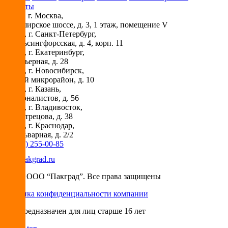
Контакты
115230
, г.
Москва
,
ул. Каширское шоссе, д. 3, 1 этаж, помещение V
194044
, г.
Санкт-Петербург
,
ул. Гельсингфорсская, д. 4, корп. 11
620030
, г.
Екатеринбург
,
ул. Карьерная, д. 28
630073
, г.
Новосибирск
,
Горский микрорайон, д. 10
420029
, г.
Казань
,
ул. Журналистов, д. 56
690018
, г.
Владивосток
,
ул. Вострецова, д. 38
350087
, г.
Краснодар
,
ул. Бульварная, д. 2/2
+7 (495) 255-00-85
info@pakgrad.ru
© 2026 ООО “Пакград”. Все права защищены
Политика конфиденциальности компании
Сайт предназначен для лиц старше 16 лет