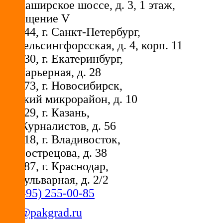
ул. Каширское шоссе, д. 3, 1 этаж,
помещение V
194044
, г.
Санкт-Петербург
,
ул. Гельсингфорсская, д. 4, корп. 11
620030
, г.
Екатеринбург
,
ул. Карьерная, д. 28
630073
, г.
Новосибирск
,
Горский микрорайон, д. 10
420029
, г.
Казань
,
ул. Журналистов, д. 56
690018
, г.
Владивосток
,
ул. Вострецова, д. 38
350087
, г.
Краснодар
,
ул. Бульварная, д. 2/2
+7 (495) 255-00-85
info@pakgrad.ru