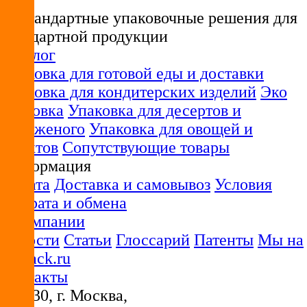
Нестандартные упаковочные решения для
стандартной продукции
Каталог
Упаковка для готовой еды и доставки
Упаковка для кондитерских изделий
Эко
упаковка
Упаковка для десертов и
мороженого
Упаковка для овощей и
фруктов
Сопутствующие товары
Информация
Оплата
Доставка и самовывоз
Условия
возврата и обмена
О компании
Новости
Статьи
Глоссарий
Патенты
Мы на
unipack.ru
Контакты
115230
, г.
Москва
,