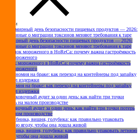
Статьи
Всемирный день безопасности пищевых продуктов — 2026:
как данные о миграции токсинов меняют требования к таре
Рынок мороженого в HoReCa: почему важна гастроёмкость
для мороженого
Экономия на браке: как переход на контейнеры под запайку
снизил издержки
Упаковочный аудит за один день: как найти три точки потерь
на малом производстве
Клубника, вишня, голубика: как правильно упаковать летнюю
ягоду, чтобы она дошла живой