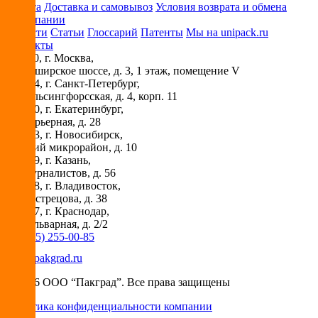
Оплата
Доставка и самовывоз
Условия возврата и обмена
О компании
Новости
Статьи
Глоссарий
Патенты
Мы на unipack.ru
Контакты
115230
, г.
Москва
,
ул. Каширское шоссе, д. 3, 1 этаж, помещение V
194044
, г.
Санкт-Петербург
,
ул. Гельсингфорсская, д. 4, корп. 11
620030
, г.
Екатеринбург
,
ул. Карьерная, д. 28
630073
, г.
Новосибирск
,
Горский микрорайон, д. 10
420029
, г.
Казань
,
ул. Журналистов, д. 56
690018
, г.
Владивосток
,
ул. Вострецова, д. 38
350087
, г.
Краснодар
,
ул. Бульварная, д. 2/2
+7 (495) 255-00-85
info@pakgrad.ru
© 2026 ООО “Пакград”. Все права защищены
Политика конфиденциальности компании