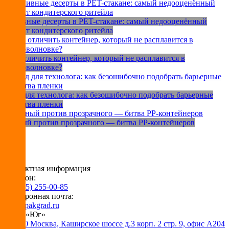
Наливные десерты в PET-стакане: самый недооценённый
формат кондитерского ритейла
Как отличить контейнер, который не расплавится в
микроволновке?
Гайд для технолога: как безошибочно подобрать барьерные
свойства пленки
Чёрный против прозрачного — битва PP-контейнеров
1
2
3
4
5
Контактная информация
Телефон:
+7 (495) 255-00-85
Электронная почта:
info@pakgrad.ru
Офис «Юг»
115230 Москва, Каширское шоссе д.3 корп. 2 стр. 9, офис А204