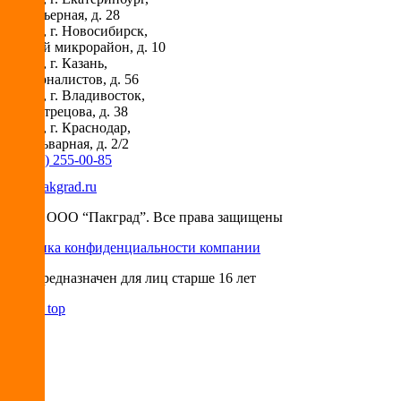
ул. Карьерная, д. 28
630073
, г.
Новосибирск
,
Горский микрорайон, д. 10
420029
, г.
Казань
,
ул. Журналистов, д. 56
690018
, г.
Владивосток
,
ул. Вострецова, д. 38
350087
, г.
Краснодар
,
ул. Бульварная, д. 2/2
+7 (495) 255-00-85
info@pakgrad.ru
© 2026 ООО “Пакград”. Все права защищены
Политика конфиденциальности компании
Сайт предназначен для лиц старше 16 лет
Back to top