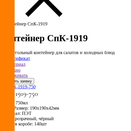
Контейнер СпК-1919
Прямоугольный контейнер для салатов и холодных блюд
Сертификат
Материал
Можно
замораживать
×
СпК-1919-750
Объём: 750мл
Внеш. Размер: 190х190х42мм
Материал: ПЭТ
Цвет: прозрачный, чёрный
Кол-во в коробе: 140шт