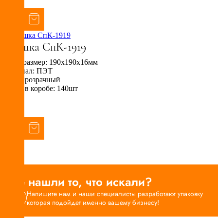
>
Крышка СпК-1919
Внеш. размер: 190х190х16мм
Материал: ПЭТ
Цвет: прозрачный
Кол-во в коробе: 140шт
>
Не нашли то, что искали?
Напишите нам и наши специалисты разработают упаковку
которая подойдет именно вашему бизнесу!