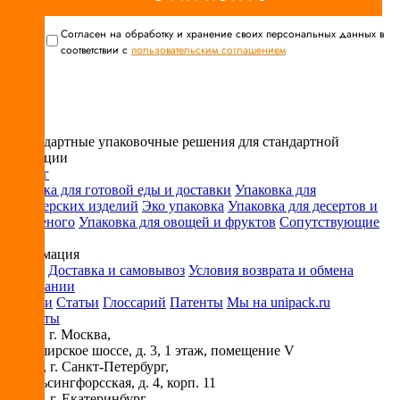
Cогласен на обработку и хранение своих персональных данных в
соответствии с
пользовательским соглашением
Нестандартные упаковочные решения для стандартной
продукции
Каталог
Упаковка для готовой еды и доставки
Упаковка для
кондитерских изделий
Эко упаковка
Упаковка для десертов и
мороженого
Упаковка для овощей и фруктов
Сопутствующие
товары
Информация
Оплата
Доставка и самовывоз
Условия возврата и обмена
О компании
Новости
Статьи
Глоссарий
Патенты
Мы на unipack.ru
Контакты
115230
, г.
Москва
,
ул. Каширское шоссе, д. 3, 1 этаж, помещение V
194044
, г.
Санкт-Петербург
,
ул. Гельсингфорсская, д. 4, корп. 11
620030
, г.
Екатеринбург
,