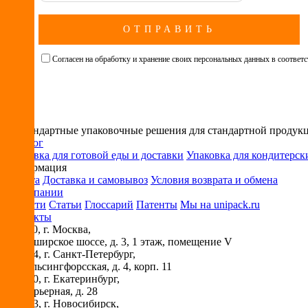
Cогласен на обработку и хранение своих персональных данных в соответ
Нестандартные упаковочные решения для стандартной продук
Каталог
Упаковка для готовой еды и доставки
Упаковка для кондитерск
Информация
Оплата
Доставка и самовывоз
Условия возврата и обмена
О компании
Новости
Статьи
Глоссарий
Патенты
Мы на unipack.ru
Контакты
115230
, г.
Москва
,
ул. Каширское шоссе, д. 3, 1 этаж, помещение V
194044
, г.
Санкт-Петербург
,
ул. Гельсингфорсская, д. 4, корп. 11
620030
, г.
Екатеринбург
,
ул. Карьерная, д. 28
630073
, г.
Новосибирск
,