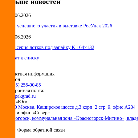
Больше новостей
29.06.2026
Итоги успешного участия в выставке РосУпак 2026
18.06.2026
Новая серия лотков под запайку К-164×132
Возврат к списку
Контактная информация
Телефон:
+7 (495) 255-00-85
Электронная почта:
info@pakgrad.ru
Офис «Юг»
115230 Москва, Каширское шоссе д.3 корп. 2 стр. 9, офис А204
Склад и офис «Север»
Красногорск, коммунальная зона «Красногорск-Митино», влад
Форма обратной связи