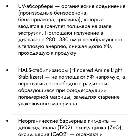
UV-абсорберы — органические соединения
(производные бензофенона,
бензотриазола, триазина), которые
вводятся в гранулят полимера на этапе
экструзии. Поглощают излучение в
диапазоне 280–380 нм и преобразуют его
в тепловую энергию, снижая долю УФ,
проходящую к продукту
HALS-стабилизаторы (Hindered Amine Light
Stabilizers) — не поглощают УФ напрямую, а
перехватывают свободные радикалы,
образующиеся при фотодеградации
полимерной матрицы, замедляя старение
упаковочного материала.
Неорганические барьерные пигменты —
диоксид титана (TiO2), оксид цинка (ZnO),
оксид церия (CeO2) — отражают и