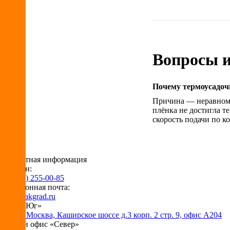
Вопросы и
Почему термоусадоч
Причина — неравноме
плёнка не достигла 
скорость подачи по к
Контактная информация
Телефон:
+7 (495) 255-00-85
Электронная почта:
info@pakgrad.ru
Офис «Юг»
115230 Москва, Каширское шоссе д.3 корп. 2 стр. 9, офис А204
Склад и офис «Север»