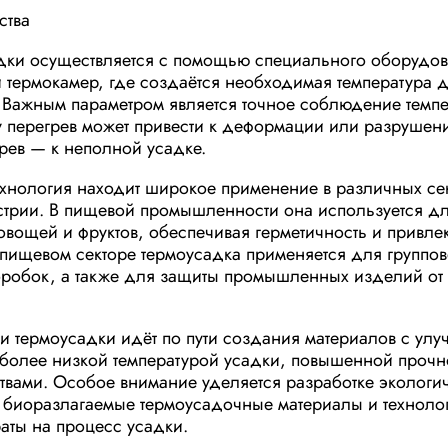
ства
дки осуществляется с помощью специального оборудо
 термокамер, где создаётся необходимая температура 
 Важным параметром является точное соблюдение темп
 перегрев может привести к деформации или разрушен
рев — к неполной усадке.
хнология находит широкое применение в различных се
стрии. В пищевой промышленности она используется дл
 овощей и фруктов, обеспечивая герметичность и привле
пищевом секторе термоусадка применяется для группов
коробок, а также для защиты промышленных изделий от
ии термоусадки идёт по пути создания материалов с ул
 более низкой температурой усадки, повышенной проч
твами. Особое внимание уделяется разработке экологи
 биоразлагаемые термоусадочные материалы и техноло
раты на процесс усадки.