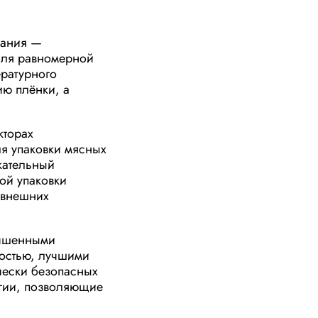
вания —
для равномерной
ературного
ию плёнки, а
кторах
я упаковки мясных
кательный
ой упаковки
 внешних
учшенными
ностью, лучшими
чески безопасных
гии, позволяющие