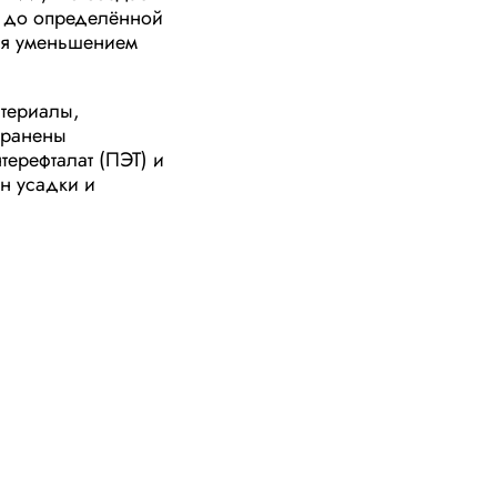
е до определённой
ся уменьшением
териалы,
транены
терефталат (ПЭТ) и
н усадки и