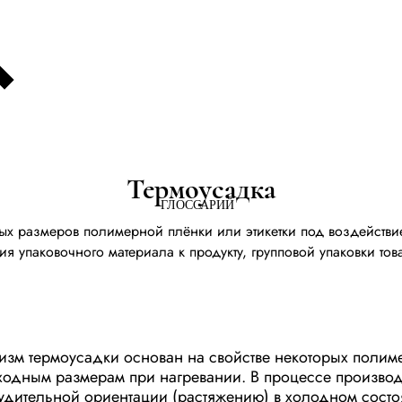
Термоусадка
ГЛОССАРИЙ
х размеров полимерной плёнки или этикетки под воздействи
я упаковочного материала к продукту, групповой упаковки то
изм термоусадки основан на свойстве некоторых полим
ходным размерам при нагревании. В процессе производ
удительной ориентации (растяжению) в холодном состо