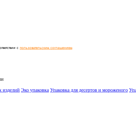
тветствии с
пользовательским соглашением
ии
х изделий
Эко упаковка
Упаковка для десертов и мороженого
Упа