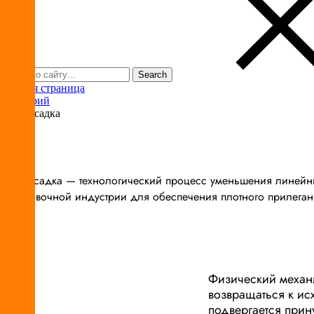
Главная страница
Глоссарий
Термоусадка
Термоусадка — технологический процесс уменьшения линейны
в упаковочной индустрии для обеспечения плотного прилегани
Физический механ
возвращаться к ис
подвергается прин