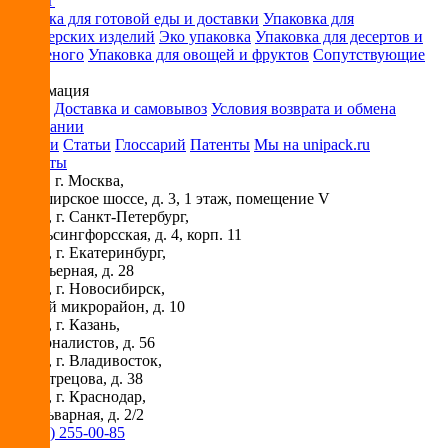
Каталог
Упаковка для готовой еды и доставки
Упаковка для
кондитерских изделий
Эко упаковка
Упаковка для десертов и
мороженого
Упаковка для овощей и фруктов
Сопутствующие
товары
Информация
Оплата
Доставка и самовывоз
Условия возврата и обмена
О компании
Новости
Статьи
Глоссарий
Патенты
Мы на unipack.ru
Контакты
115230
, г.
Москва
,
ул. Каширское шоссе, д. 3, 1 этаж, помещение V
194044
, г.
Санкт-Петербург
,
ул. Гельсингфорсская, д. 4, корп. 11
620030
, г.
Екатеринбург
,
ул. Карьерная, д. 28
630073
, г.
Новосибирск
,
Горский микрорайон, д. 10
420029
, г.
Казань
,
ул. Журналистов, д. 56
690018
, г.
Владивосток
,
ул. Вострецова, д. 38
350087
, г.
Краснодар
,
ул. Бульварная, д. 2/2
+7 (495) 255-00-85