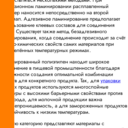
осуществляться несколькими методами. При
экструзионном ламинировании расплавленный
полимер наносится непосредственно на второй
материал. Адгезивное ламинирование предполагает
использование клеевых составов для соединения
слоёв. Существует также метод безадгезивного
ламинирования, когда соединение происходит за счёт
физико-химических свойств самих материалов при
определённых температурных режимах.
Ламинированный полиэтилен находит широкое
применение в пищевой промышленности благодаря
возможности создания оптимальной комбинации
свойств для конкретного продукта. Так, для
упаковки
мясных продуктов используются многослойные
структуры с высокими барьерными свойствами против
кислорода, для молочной продукции важна
светонепроницаемость, а для замороженных продуктов
— устойчивость к низким температурам.
Особую категорию представляют материалы с