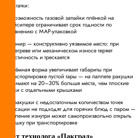
Недостатки:
невозможность газовой запайки плёнкой на
трейсилере ограничивает срок годности по
сравнению с МАР-упаковкой
шарнир — конструктивно уязвимое место: при
перегреве или механическом износе теряет
эластичность и трескается
объёмная форма увеличивает габариты при
транспортировке пустой тары — на паллете ракушки
занимают на 20–30% больше места, чем плоские
лотки с отдельными крышками
PP-ракушки с недостаточным количеством точек
фиксации не подходят для горячих блюд с паром —
давление изнутри может самопроизвольно открыть
крышку при транспортировке
Совет технолога «Пакград»