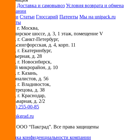
Оплата
Доставка и самовывоз
Условия возврата и обмена
О компании
Новости
Статьи
Глоссарий
Патенты
Мы на unipack.ru
Контакты
115230
, г.
Москва
,
ул. Каширское шоссе, д. 3, 1 этаж, помещение V
194044
, г.
Санкт-Петербург
,
ул. Гельсингфорсская, д. 4, корп. 11
620030
, г.
Екатеринбург
,
ул. Карьерная, д. 28
630073
, г.
Новосибирск
,
Горский микрорайон, д. 10
420029
, г.
Казань
,
ул. Журналистов, д. 56
690018
, г.
Владивосток
,
ул. Вострецова, д. 38
350087
, г.
Краснодар
,
ул. Бульварная, д. 2/2
+7 (495) 255-00-85
info@pakgrad.ru
© 2026 ООО “Пакград”. Все права защищены
Политика конфиденциальности компании