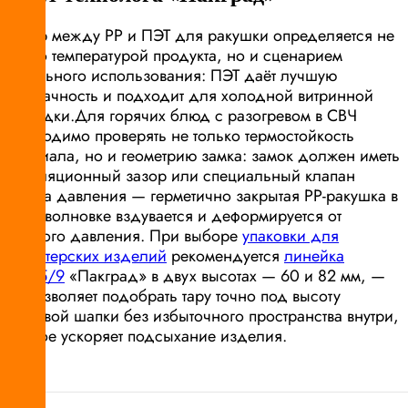
Выбор между PP и ПЭТ для ракушки определяется не
только температурой продукта, но и сценарием
финального использования: ПЭТ даёт лучшую
прозрачность и подходит для холодной витринной
выкладки.Для горячих блюд с разогревом в СВЧ
необходимо проверять не только термостойкость
материала, но и геометрию замка: замок должен иметь
вентиляционный зазор или специальный клапан
сброса давления — герметично закрытая PP-ракушка в
микроволновке вздувается и деформируется от
парового давления. При выборе
упаковки для
кондитерских изделий
рекомендуется
линейка
ТР-235/9
«Пакград» в двух высотах — 60 и 82 мм, —
что позволяет подобрать тару точно под высоту
кремовой шапки без избыточного пространства внутри,
которое ускоряет подсыхание изделия.