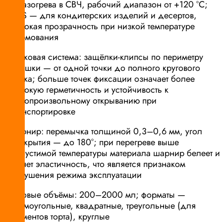
и разогрева в СВЧ, рабочий диапазон от +120 °C;
OPS — для кондитерских изделий и десертов,
высокая прозрачность при низкой температуре
формования
замковая система: защёлки-клипсы по периметру
крышки — от одной точки до полного кругового
замка; больше точек фиксации означает более
высокую герметичность и устойчивость к
самопроизвольному открыванию при
транспортировке
шарнир: перемычка толщиной 0,3–0,6 мм, угол
раскрытия — до 180°; при перегреве выше
допустимой температуры материала шарнир белеет и
теряет эластичность, что является признаком
нарушения режима эксплуатации
типовые объёмы: 200–2000 мл; форматы —
прямоугольные, квадратные, треугольные (для
сегментов торта), круглые