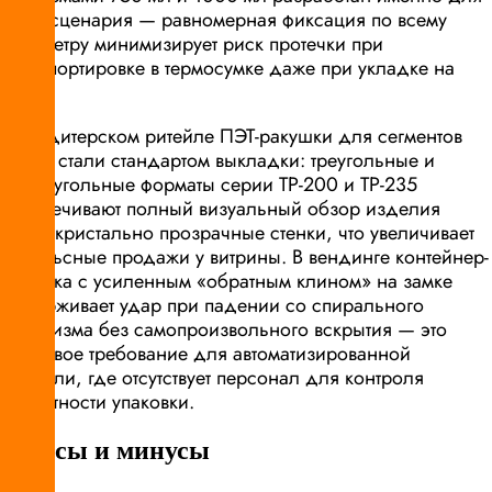
этого сценария — равномерная фиксация по всему
периметру минимизирует риск протечки при
транспортировке в термосумке даже при укладке на
бок.
В кондитерском ритейле ПЭТ-ракушки для сегментов
тортов стали стандартом выкладки: треугольные и
прямоугольные форматы серии ТР-200 и ТР-235
обеспечивают полный визуальный обзор изделия
через кристально прозрачные стенки, что увеличивает
импульсные продажи у витрины. В вендинге контейнер-
ракушка с усиленным «обратным клином» на замке
выдерживает удар при падении со спирального
механизма без самопроизвольного вскрытия — это
ключевое требование для автоматизированной
торговли, где отсутствует персонал для контроля
целостности упаковки.
Плюсы и минусы