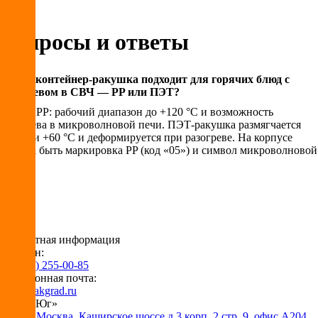
Вопросы и ответы
Какой контейнер-ракушка подходит для горячих блюд с
разогревом в СВЧ — PP или ПЭТ?
Только PP: рабочий диапазон до +120 °C и возможность
разогрева в микроволновой печи. ПЭТ-ракушка размягчается
уже при +60 °C и деформируется при разогреве. На корпусе
должна быть маркировка PP (код «05») и символ микроволновой
печи.
Контактная информация
Телефон:
+7 (495) 255-00-85
Электронная почта:
info@pakgrad.ru
Офис «Юг»
115230 Москва, Каширское шоссе д.3 корп. 2 стр. 9, офис А204