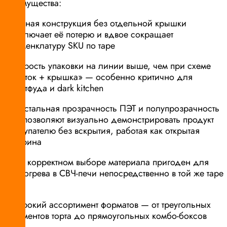
Преимущества:
единая конструкция без отдельной крышки
исключает её потерю и вдвое сокращает
номенклатуру SKU по таре
скорость упаковки на линии выше, чем при схеме
«лоток + крышка» — особенно критично для
фастфуда и dark kitchen
кристальная прозрачность ПЭТ и полупрозрачность
PP позволяют визуально демонстрировать продукт
покупателю без вскрытия, работая как открытая
витрина
при корректном выборе материала пригоден для
разогрева в СВЧ-печи непосредственно в той же таре
(PP)
широкий ассортимент форматов — от треугольных
сегментов торта до прямоугольных комбо-боксов