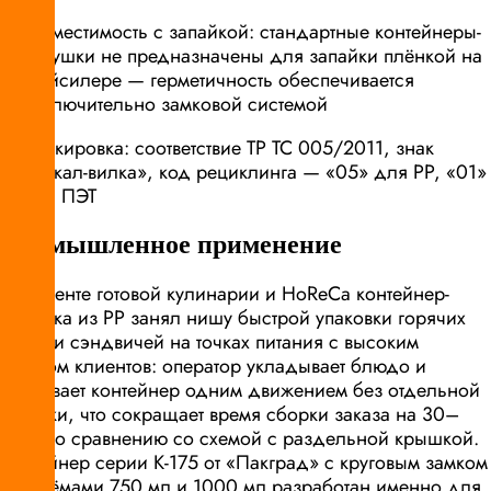
совместимость с запайкой: стандартные контейнеры-
ракушки не предназначены для запайки плёнкой на
трейсилере — герметичность обеспечивается
исключительно замковой системой
маркировка: соответствие ТР ТС 005/2011, знак
«бокал-вилка», код рециклинга — «05» для PP, «01»
для ПЭТ
Промышленное применение
В сегменте готовой кулинарии и HoReCa контейнер-
ракушка из PP занял нишу быстрой упаковки горячих
блюд и сэндвичей на точках питания с высоким
потоком клиентов: оператор укладывает блюдо и
закрывает контейнер одним движением без отдельной
крышки, что сокращает время сборки заказа на 30–
40% по сравнению со схемой с раздельной крышкой.
Контейнер серии К-175 от «Пакград» с круговым замком
и объёмами 750 мл и 1000 мл разработан именно для