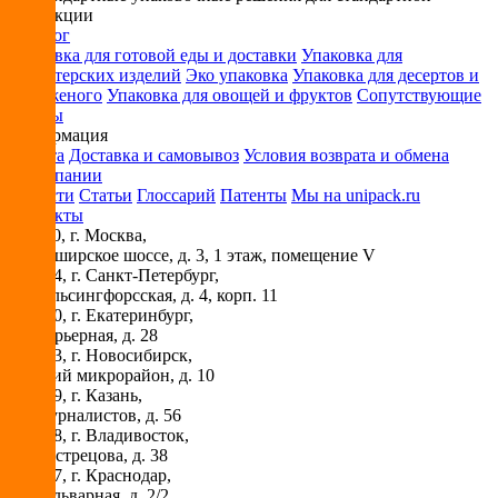
продукции
Каталог
Упаковка для готовой еды и доставки
Упаковка для
кондитерских изделий
Эко упаковка
Упаковка для десертов и
мороженого
Упаковка для овощей и фруктов
Сопутствующие
товары
Информация
Оплата
Доставка и самовывоз
Условия возврата и обмена
О компании
Новости
Статьи
Глоссарий
Патенты
Мы на unipack.ru
Контакты
115230
, г.
Москва
,
ул. Каширское шоссе, д. 3, 1 этаж, помещение V
194044
, г.
Санкт-Петербург
,
ул. Гельсингфорсская, д. 4, корп. 11
620030
, г.
Екатеринбург
,
ул. Карьерная, д. 28
630073
, г.
Новосибирск
,
Горский микрорайон, д. 10
420029
, г.
Казань
,
ул. Журналистов, д. 56
690018
, г.
Владивосток
,
ул. Вострецова, д. 38
350087
, г.
Краснодар
,
ул. Бульварная, д. 2/2