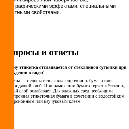
голографическими эффектами, специальными
защитными свойствами.
Вопросы и ответы
Почему этикетка отслаивается от стеклянной бутылки при
охлаждении в воде?
Причина — недостаточная влагопрочность бумаги или
неподходящий клей. При намокании бумага теряет жёсткость,
клеевой слой ослабевает. Для влажных сред необходима
влагопрочная этикеточная бумага в сочетании с водостойким
дисперсионным или каучуковым клеем.