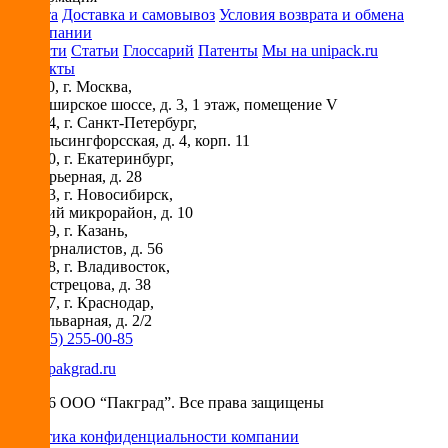
Оплата
Доставка и самовывоз
Условия возврата и обмена
О компании
Новости
Статьи
Глоссарий
Патенты
Мы на unipack.ru
Контакты
115230
, г.
Москва
,
ул. Каширское шоссе, д. 3, 1 этаж, помещение V
194044
, г.
Санкт-Петербург
,
ул. Гельсингфорсская, д. 4, корп. 11
620030
, г.
Екатеринбург
,
ул. Карьерная, д. 28
630073
, г.
Новосибирск
,
Горский микрорайон, д. 10
420029
, г.
Казань
,
ул. Журналистов, д. 56
690018
, г.
Владивосток
,
ул. Вострецова, д. 38
350087
, г.
Краснодар
,
ул. Бульварная, д. 2/2
+7 (495) 255-00-85
info@pakgrad.ru
© 2026 ООО “Пакград”. Все права защищены
Политика конфиденциальности компании