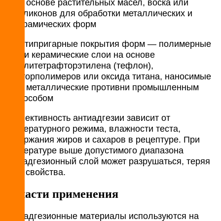
на основе растительных масел, воска или
силиконов для обработки металлических и
керамических форм​​
Антипригарные покрытия форм — полимерные
или керамические слои на основе
политетрафторэтилена (тефлон),
фторполимеров или оксида титана, наносимые
на металлические противни промышленным
способом
Эффективность антиадгезии зависит от
температурного режима, влажности теста,
содержания жиров и сахаров в рецептуре. При
температуре выше допустимого диапазона
антиадгезионный слой может разрушаться, теряя
свои свойства.
Области применения
Антиадгезионные материалы используются на