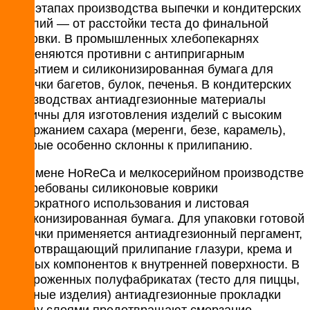
всех этапах производства выпечки и кондитерских
изделий — от расстойки теста до финальной
упаковки. В промышленных хлебопекарнях
применяются противни с антипригарным
покрытием и силиконизированная бумага для
выпечки багетов, булок, печенья. В кондитерских
производствах антиадгезионные материалы
критичны для изготовления изделий с высоким
содержанием сахара (меренги, безе, карамель),
которые особенно склонны к прилипанию.
В сегмене HoReCa и мелкосерийном производстве
востребованы силиконовые коврики
многократного использования и листовая
силиконизированная бумага. Для упаковки готовой
выпечки применяется антиадгезионный пергамент,
предотвращающий прилипание глазури, крема и
жирных компонентов к внутренней поверхности. В
замороженных полуфабрикатах (тесто для пиццы,
слоеные изделия) антиадгезионные прокладки
между слоями предотвращают смерзание