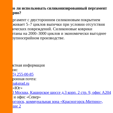
Можно ли использовать силиконизированный пергамент
повторно?
Да, пергамент с двусторонним силиконовым покрытием
выдерживает 5–7 циклов выпечки при условии отсутствия
механических повреждений. Силиконовые коврики
рассчитаны на 2000–3000 циклов и экономически выгоднее
при крупносерийном производстве.
Контактная информация
Телефон:
+7 (495) 255-00-85
Электронная почта:
info@pakgrad.ru
Офис «Юг»
115230 Москва, Каширское шоссе д.3 корп. 2 стр. 9, офис А204
Склад и офис «Север»
Красногорск, коммунальная зона «Красногорск-Митино»,
владение 2