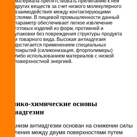
материала препятствовать прилипанию к ней
других веществ за счет низкого молекулярного
взаимодействия между контактирующими
слоями. В пищевой промышленности данный
параметр обеспечивает легкое извлечение
готовых изделий из форм, противней и
упаковки без повреждения структуры продукта
и товарного вида. Высокая антиадгезия
достигается применением специальных
покрытий (силиконизация, фторполимеры)
либо использованием материалов с низкой
поверхностной энергией.
Физико-химические основы
антиадгезии
Механизм антиадгезии основан на снижении силы
сцепления между двумя поверхностями путем