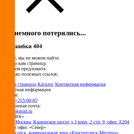
Мы немного потерялись...
Код ошибки 404
Похоже, мы не можем найти
нужную вам страницу,
но можем предложить
несколько полезных ссылок:
Главная страница
Каталог
Контактная информация
Контактная информация
Телефон:
+7 (495) 255-00-85
Электронная почта:
info@pakgrad.ru
Офис «Юг»
115230 Москва, Каширское шоссе д.3 корп. 2 стр. 9, офис А204
Склад и офис «Север»
Красногорск, коммунальная зона «Красногорск-Митино»,