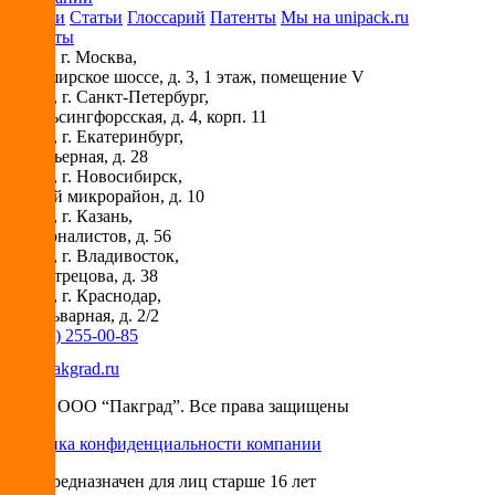
Новости
Статьи
Глоссарий
Патенты
Мы на unipack.ru
Контакты
115230
, г.
Москва
,
ул. Каширское шоссе, д. 3, 1 этаж, помещение V
194044
, г.
Санкт-Петербург
,
ул. Гельсингфорсская, д. 4, корп. 11
620030
, г.
Екатеринбург
,
ул. Карьерная, д. 28
630073
, г.
Новосибирск
,
Горский микрорайон, д. 10
420029
, г.
Казань
,
ул. Журналистов, д. 56
690018
, г.
Владивосток
,
ул. Вострецова, д. 38
350087
, г.
Краснодар
,
ул. Бульварная, д. 2/2
+7 (495) 255-00-85
info@pakgrad.ru
© 2026 ООО “Пакград”. Все права защищены
Политика конфиденциальности компании
Сайт предназначен для лиц старше 16 лет